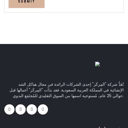
SUBMIT
تُعَدُّ شركة "المِركَز" إحدى الشركات الرائدة في مجال هياكل الشد
الإنشائية في المملكة العربية السعودية. فقد بدَأَت "المِركَز" أعمالها قبل
حوالي 25 عام، مُستوحية اسمها من السوق التقليدي للمُجتَمَع البدوي.