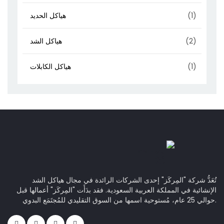
(1)
هياكل الحديد
(2)
هياكل الشد
(1)
هياكل الكابلات
تُعَدُّ شركة "المِركَز" إحدى الشركات الرائدة في مجال هياكل الشد
الإنشائية في المملكة العربية السعودية. فقد بدَأَت "المِركَز" أعمالها قبل
حوالي 25 عام، مُستوحية اسمها من السوق التقليدي للمُجتَمَع البدوي.